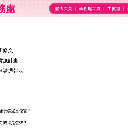
務處
體大首頁
學務處首頁
生健組
正條文
實施計畫
申請通報表
開玩笑還是傷害？
旁觀還是發聲？