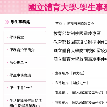
跳
國立體育大學-學生事
到
主
要
學生事務處
內
首頁
防制校園霸凌專區
容
教育部防制校園霸凌專區
區
學務長室
教育部校園霸凌防制準則修
學務處沿革簡介
國立體育大學防制校園霸凌
國立體育大學校園霸凌事件
法令規章
宣導短片-【舞力挺】
學生事務會議
宣導短片-【濾鏡之外】
學生手冊ʕ•ᴥ•ʔ
宣導短片—預防網路霸凌系列短片-
生活輔導暨健康促進
宣導短片—預防網路霸凌系列短片-
組(生活輔導業務)