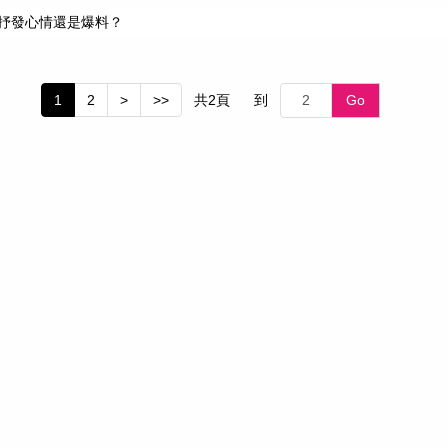
抒發心情還是爆料？
共
2
頁
到
Go
1
2
>
>>