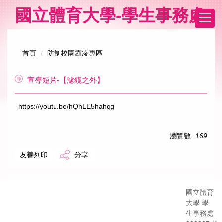
跳
國立體育大學-學生事務處
到
主
要
內
首頁
防制校園霸凌專區
容
區
宣導短片-【濾鏡之外】
https://youtu.be/hQhLE5hahqg
瀏覽數:
169
友善列印
分享
國立體育
大學 學
生事務處