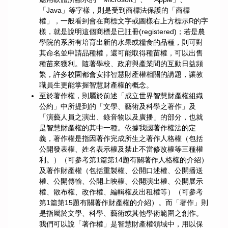
「Java」等字樣，則是受到商標法保護的「商標
權」，一般看到會在商標文字或圖樣右上方標示R的字
樣，就是說明這個商標是已註冊(registered)；若是農
學院的系所有培育出新的水果或糧食的品種，則可對
其命名並申請品種權，還可能取得種苗權，可以出售
種苗來獲利。隨著學校、政府與產業間的互動日益頻
繁，許多校園都會安排智慧財產權相關的講題，讓教
職員生更能掌握智慧財產權的概念。
至於著作權，則屬於前述「成立世界智慧財產權組織
公約」中所提到的「文學、藝術及科學之著作」及
「演藝人員之演出、錄音物以及廣播」的部分，也就
是智慧財產權的其中一種。依據我國著作權法的定
義，著作權是指因著作完成所生之著作人格權（包括
公開發表權、姓名表示權及禁止不當修改權等三種權
利。）（可參考第1篇第14題有關著作人格權的介紹）
及著作財產權（包括重製權、公開口述權、公開播送
權、公開傳輸、公開上映權、公開演出權、公開展示
權、散布權、改作權、編輯權及出租權等）（可參考
第1篇第15題有關著作財產權的介紹）。而「著作」則
是指屬於文學、科學、藝術或其他學術範圍之創作。
我們可以說「著作權」是智慧財產權領域中，用以保