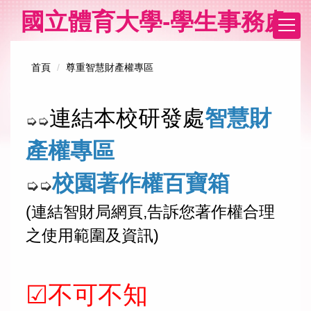
跳
國立體育大學-學生事務處
到
主
要
首頁
尊重智慧財產權專區
內
容
區
連結本校研發處
智慧財
➭
➭
產權專區
校園著作權百寶箱
➭
➭
(連結智財局網頁,告訴您著作權合理
之使用範圍及資訊)
☑不可不知