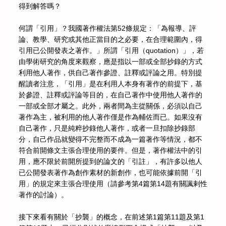
得到解答嗎？
何謂「引用」？我國著作權法第52條規定：「為報導、評
論、教學、研究或其他正當目的之必要，在合理範圍內，得
引用已公開發表之著作。」所謂「引用（quotation）」，若
由學術研究的角度來觀察，應是指以一部或全部抄錄的方式
利用他人著作，供自己著作參證、註釋或評論之用。特別提
醒讀者注意，「引用」是在利用人本身有著作的前提下，基
於參證、註釋或評論等目的，在自己著作中使用他人著作的
一部或全部才屬之。此外，兩者間為主從關係，必須以自己
著作為主，被利用的他人著作僅是作為輔佐而已。如果沒有
自己著作，只是純粹抄錄他人著作，或者一旦扣除抄錄部
分，自己作品就變得不完整而不成為一篇著作等情況，都不
符合前開條文主張合理使用的要件。但是，著作權法中的引
用，應不限於前開所提到的論文的「引註」，有許多以他人
已公開發表著作為創作素材的新創作，也可能依據前開「引
用」的規定來主張合理使用（請參考第4篇第14題有關諷剌性
著作的討論）。
接下來看有關於「抄襲」的概念，在前述第1篇第11題及第1