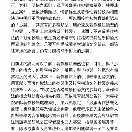
正、客觀、明快之原則，處理涉嫌著作抄襲檢舉案。抄襲成
立之案件，應依抄襲類型、情節輕重及著作性質於校內相關
法規中明訂不同的懲處條款。」可以間接推知教育部所認為
的「抄襲」，其實有許多種類型，屬於違反著作權法類型的
「抄襲」，學術上當然構成「抄襲」，然而，不違反著作權
法的「觀念抄襲」或是前述未遵守引註格式或其他學術論文
撰寫規範的論文，只要可能構成讀者對該論文全部或一部論
述來源的誤會，仍有可能構成學術上的抄襲。
由前述的說明可以了解，著作權法雖然也有「引用」與「抄
襲」的概念，但與學術界的「引用」與「抄襲」的概念有相
當程度的出入，基本上，著作權法上的引用較學術論文的引
用寬鬆，而著作權法上的抄襲則又較學術論文的抄襲定義來
得狹窄，因此，在認定是否構成學術論文的抄襲時，著作權
法的概念幫助實在相當有限。而依教育部所公告的「大專校
院教師著作抄襲處理原則」第八點規定：「涉嫌著作抄襲之
處理，應尊重該專業領域之判斷。處理程序宜先由被檢舉人
針對檢舉內容限期提出書面答辯，而後將檢舉內容與答辯書
送請該專業領域公正學者至少二人審查，檢舉案若屬升等
案，除送原審查人再審理外，應加送相關學者一至二人審查