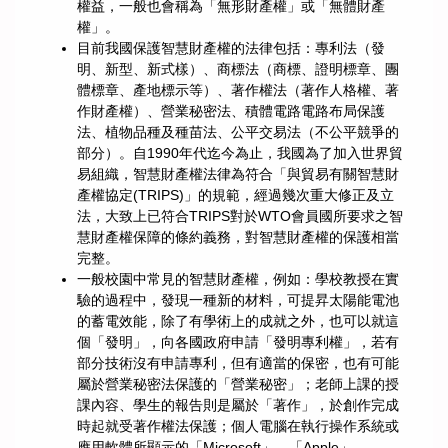
權益，一般也會稱為「無形財產權」或「無體財產
權」。
目前我國保護智慧財產權的法律包括：專利法（發
明、新型、新式樣）、商標法（商標、證明標章、團
體標章、產地標示等）、著作權法（著作人格權、著
作財產權）、營業秘密法、積體電路電路布局保護
法、植物品種及種苗法、公平交易法（不公平競爭的
部分）。自1990年代迄今為止，我國為了加入世界貿
易組織，智慧財產權法律為符合「與貿易有關智慧財
產權協定(TRIPS)」的規範，經過幾次重大修正及立
法，大致上已符合TRIPS對於WTO會員國所要求之智
慧財產權保障的條約義務，對智慧財產權的保護相當
完整。
一般校園中常見的智慧財產權，例如：學校教授在實
驗的過程中，發現一種新的材料，可提昇太陽能電池
的蓄電效能，除了有學術上的成就之外，也可以就這
個「發明」，向各國政府申請「發明專利權」，若有
部分技術沒有申請專利，但有適當的保密，也有可能
屬於營業秘密法保護的「營業秘密」；老師上課的授
課內容、學生的報告則是屬於「著作」，於創作完成
時起就受著作權法保護；個人電腦在執行操作系統或
應用軟體所顯示的「Microsoft」、「Apple」、