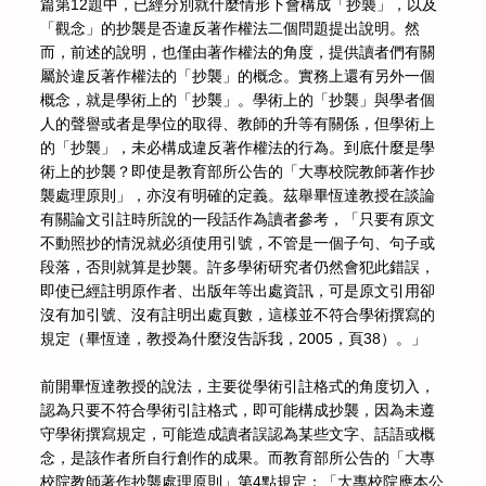
篇第12題中，已經分別就什麼情形下會構成「抄襲」，以及
「觀念」的抄襲是否違反著作權法二個問題提出說明。然
而，前述的說明，也僅由著作權法的角度，提供讀者們有關
屬於違反著作權法的「抄襲」的概念。實務上還有另外一個
概念，就是學術上的「抄襲」。學術上的「抄襲」與學者個
人的聲譽或者是學位的取得、教師的升等有關係，但學術上
的「抄襲」，未必構成違反著作權法的行為。到底什麼是學
術上的抄襲？即使是教育部所公告的「大專校院教師著作抄
襲處理原則」，亦沒有明確的定義。茲舉畢恆達教授在談論
有關論文引註時所說的一段話作為讀者參考，「只要有原文
不動照抄的情況就必須使用引號，不管是一個子句、句子或
段落，否則就算是抄襲。許多學術研究者仍然會犯此錯誤，
即使已經註明原作者、出版年等出處資訊，可是原文引用卻
沒有加引號、沒有註明出處頁數，這樣並不符合學術撰寫的
規定（畢恆達，教授為什麼沒告訴我，2005，頁38）。」
前開畢恆達教授的說法，主要從學術引註格式的角度切入，
認為只要不符合學術引註格式，即可能構成抄襲，因為未遵
守學術撰寫規定，可能造成讀者誤認為某些文字、話語或概
念，是該作者所自行創作的成果。而教育部所公告的「大專
校院教師著作抄襲處理原則」第4點規定：「大專校院應本公