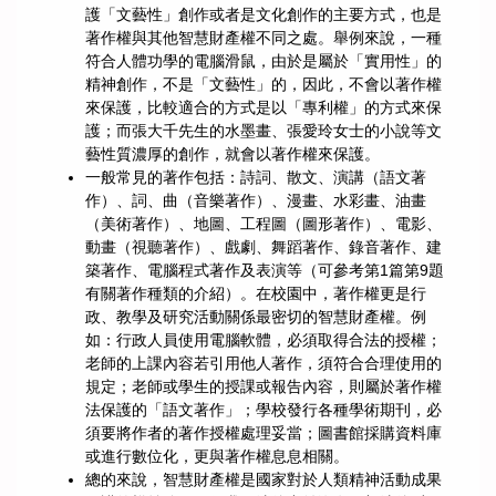
護「文藝性」創作或者是文化創作的主要方式，也是
著作權與其他智慧財產權不同之處。舉例來說，一種
符合人體功學的電腦滑鼠，由於是屬於「實用性」的
精神創作，不是「文藝性」的，因此，不會以著作權
來保護，比較適合的方式是以「專利權」的方式來保
護；而張大千先生的水墨畫、張愛玲女士的小說等文
藝性質濃厚的創作，就會以著作權來保護。
一般常見的著作包括：詩詞、散文、演講（語文著
作）、詞、曲（音樂著作）、漫畫、水彩畫、油畫
（美術著作）、地圖、工程圖（圖形著作）、電影、
動畫（視聽著作）、戲劇、舞蹈著作、錄音著作、建
築著作、電腦程式著作及表演等（可參考第1篇第9題
有關著作種類的介紹）。在校園中，著作權更是行
政、教學及研究活動關係最密切的智慧財產權。例
如：行政人員使用電腦軟體，必須取得合法的授權；
老師的上課內容若引用他人著作，須符合合理使用的
規定；老師或學生的授課或報告內容，則屬於著作權
法保護的「語文著作」；學校發行各種學術期刊，必
須要將作者的著作授權處理妥當；圖書館採購資料庫
或進行數位化，更與著作權息息相關。
總的來說，智慧財產權是國家對於人類精神活動成果