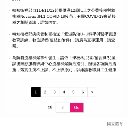
轉知衛福部自114/11/12起提供滿12歲以上之公費接種對象
接種Novavax JN.1 COVID-19疫苗，有關COVID-19疫苗接
種之相關資訊，詳如內文。
轉知衛福部疾病管制署檢送「愛滋防治U=U科學與醫學實證
教育訓練」數位課程(連結如附件)，請廣為宣導運用，請查
照。
為防範流感群聚事件發生，請依「學校/幼兒園/補習班/兒童
課後照顧服務班與中心流感群聚防治指引」辦理各項防治措
施，落實生病不上課、不上班原則，以維護教職員工生健康
1
2
3
4
5
6
>
到
Go
國立體育