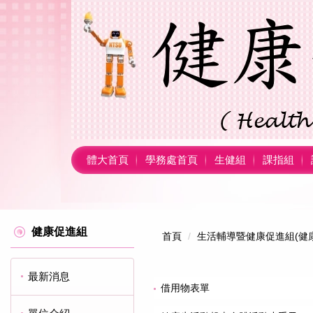
跳
到
主
要
內
容
區
體大首頁
學務處首頁
生健組
課指組
健康促進組
首頁
生活輔導暨健康促進組(健
最新消息
借用物表單