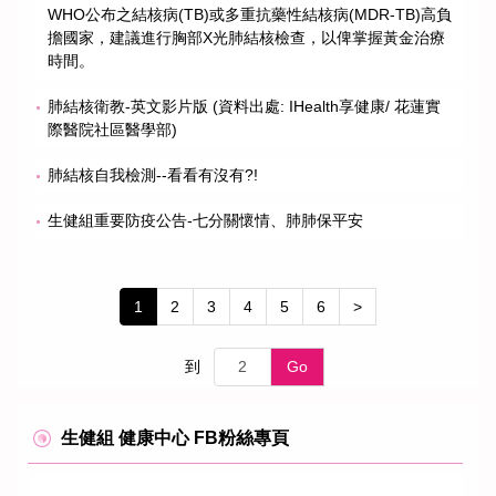
WHO公布之結核病(TB)或多重抗藥性結核病(MDR-TB)高負
擔國家，建議進行胸部X光肺結核檢查，以俾掌握黃金治療
時間。
肺結核衛教-英文影片版 (資料出處: IHealth享健康/ 花蓮實
際醫院社區醫學部)
肺結核自我檢測--看看有沒有?!
生健組重要防疫公告-七分關懷情、肺肺保平安
1
2
3
4
5
6
>
到
Go
生健組 健康中心 FB粉絲專頁