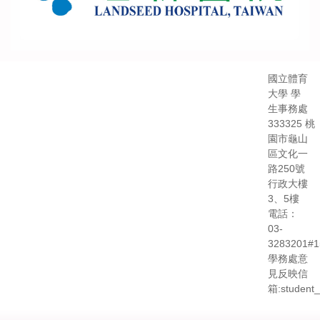
國立體育
大學 學
生事務處
333325 桃
園市龜山
區文化一
路250號
行政大樓
3、5樓
電話：
03-
3283201#1
學務處意
見反映信
箱:student_