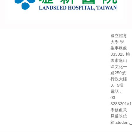
國立體育
大學 學
生事務處
333325 桃
園市龜山
區文化一
路250號
行政大樓
3、5樓
電話：
03-
3283201#1
學務處意
見反映信
箱:student_