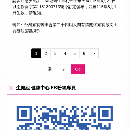
講習注意要點」，業經衛生福利部中華民國115年6月22日
以衛授食字第1151300713號令訂定發布，並自115年8月1
日生效，請週知。
轉知~ 台灣癲癇醫學會第二十四屆人間有情關懷癲癇徵文比
賽辦法(請點我)
1
2
3
4
5
6
>
到
Go
生健組 健康中心 FB粉絲專頁