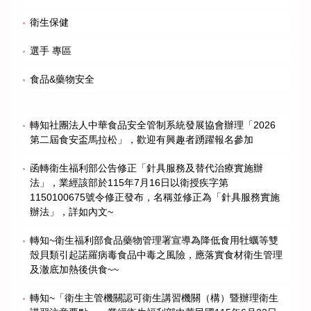
衛生保健
選手 專區
食品&藥物安全
轉知社團法人中華食品安全管制系統發展協會辦理「2026
第二屆食安盃馬拉松」，歡迎有興趣者踴躍報名參加
函轉衛生福利部公告修正「針具服務及替代治療實施辦
法」，業經該部於115年7月16日以衛授疾字第
1150100675號令修正發布，名稱並修正為「針具服務實施
辦法」，詳如內文~
轉知~衛生福利部食品藥物管理署宣導為降低食用牡蠣等雙
殼貝類引起諾羅病毒食品中毒之風險，應落實食材衛生管理
及澈底加熱後供食~~
轉知~「衛生主管機關認可衛生講習機關（構）暨辦理衛生