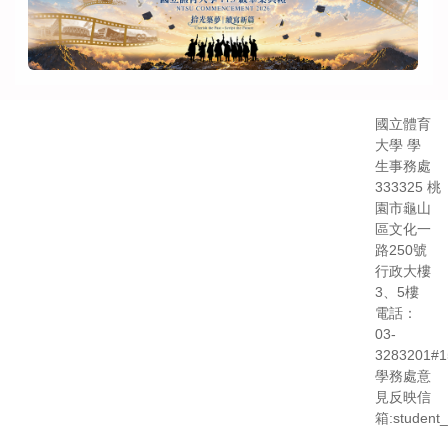
國立體育
大學 學
生事務處
333325 桃
園市龜山
區文化一
路250號
行政大樓
3、5樓
電話：
03-
3283201#1
學務處意
見反映信
箱:student_