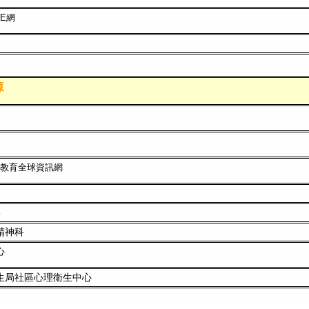
E網
源
教育全球資訊網
5
精神科
心
生局社區心理衛生中心