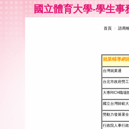
跳
國立體育大學-學生事
到
主
要
內
首頁
諮商
容
區
就業輔導網
台灣就業通
台北市政府勞工
大專RICH職場
國立台灣師範大
勞動力發展署全
行政院人事行政