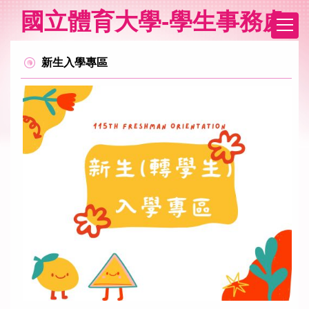
跳
國立體育大學-學生事務處
到
主
要
新生入學專區
內
容
區