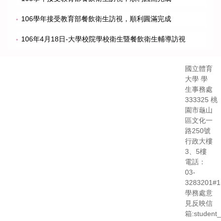
106學年接受教育部餐飲衛生訪視，順利圓滿完成
106年4月18日-大學校院學校衛生暨餐飲衛生輔導訪視
國立體育
大學 學
生事務處
333325 桃
園市龜山
區文化一
路250號
行政大樓
3、5樓
電話：
03-
3283201#1
學務處意
見反映信
箱:student_