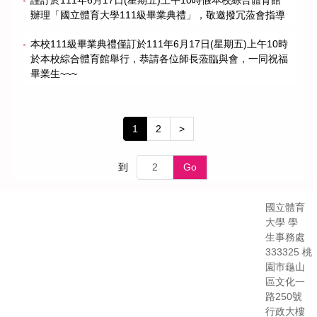
辦理「國立體育大學111級畢業典禮」，敬邀撥冗蒞會指導
本校111級畢業典禮僅訂於111年6月17日(星期五)上午10時
於本校綜合體育館舉行，恭請各位師長蒞臨與會，一同祝福
畢業生~~~
1
2
>
到
Go
國立體育
大學 學
生事務處
333325 桃
園市龜山
區文化一
路250號
行政大樓