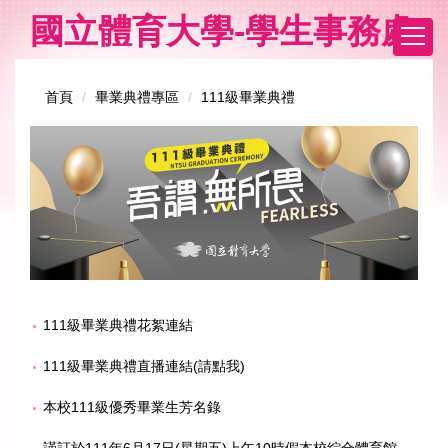
跳
國立體育大學-學生事務處
到
主
要
首頁
畢業典禮專區
111級畢業典禮
內
容
區
111級畢業典禮花絮連結
111級畢業典禮直播連結(請點我)
本校111級優秀畢業生芳名錄
謹訂於111年6月17日(星期五)上午10時假本校綜合體育館