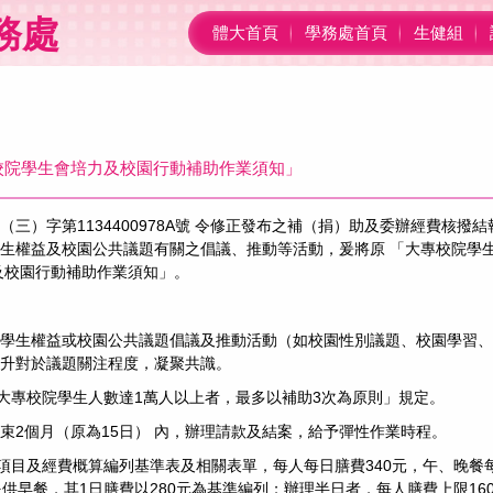
務處
體大首頁
學務處首頁
生健組
校院學生會培力及校園行動補助作業須知」
會（三）字第1134400978A號 令修正發布之補（捐）助及委辦經費核撥
生權益及校園公共議題有關之倡議、推動等活動，爰將原 「大專校院學
及校園行動補助作業須知」。
籌辦學生權益或校園公共議題倡議及推動活動（如校園性別議題、校園學習、
升對於議題關注程度，凝聚共識。
立大專校院學生人數達1萬人以上者，最多以補助3次為原則」規定。
結束2個月（原為15日） 內，辦理請款及結案，給予彈性作業時程。
項目及經費概算編列基準表及相關表單，每人每日膳費340元，午、晚餐每
供早餐，其1日膳費以280元為基準編列；辦理半日者，每人膳費上限16