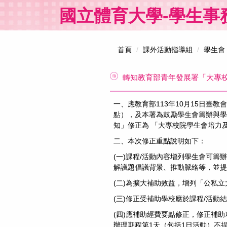
跳
國立體育大學-學生事
到
主
要
內
首頁
課外活動指導組
學生會
容
區
轉知教育部青年發展署「大專
一、應教育部113年10月15日臺教
點），及本署為鼓勵學生會籌辦與學
知」修正為 「大專校院學生會培力
二、本次修正重點說明如下：
(一)課程/活動內容增列學生會可
解議題倡議背景、推動脈絡等，並提
(二)為擴大補助效益，增列「公私
(三)修正受補助學校應於課程/活動
(四)應補助經費要點修正，修正補助
辦理期程第1天（包括1日活動）不提