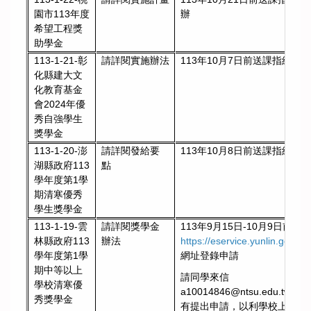
辦
園市113年度
希望工程獎
助學金
請詳閱實施辦法
113年10月7日前送課指組彙辦
113-1-21-彰
化縣建大文
化教育基金
會2024年優
秀自強學生
獎學金
113-1-20-澎
請詳閱發給要
113年10月8日前送課指組彙
湖縣政府113
點
學年度第1學
期清寒優秀
學生獎學金
113-1-19-雲
請詳閱獎學金
113年9月15日-10月9日前
林縣政府113
辦法
https://eservice.yunlin.gov.tw/
學年度第1學
網址登錄申請
期中等以上
請同學來信
學校清寒優
a10014846@ntsu.edu.tw通知
秀獎學金
有提出申請，以利學校上系統