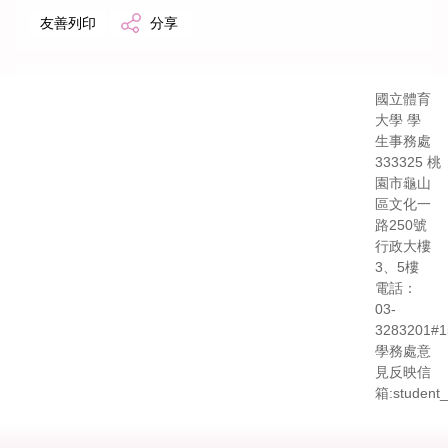
友善列印
分享
國立體育
大學 學
生事務處
333325 桃
園市龜山
區文化一
路250號
行政大樓
3、5樓
電話：
03-
3283201#1
學務處意
見反映信
箱:student_