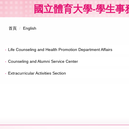
跳
國立體育大學-學生事
到
主
要
內
首頁
English
容
區
Life Counseling and Health Promotion Department Affairs
Counseling and Alumni Service Center
Extracurricular Activities Section