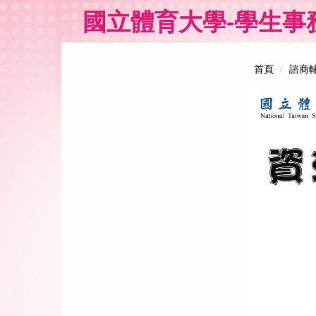
跳
國立體育大學-學生事
到
主
要
內
首頁
諮商
容
區