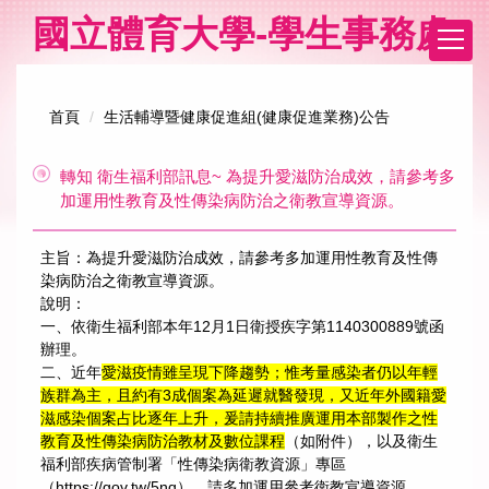
跳
國立體育大學-學生事務處
到
主
要
內
首頁
生活輔導暨健康促進組(健康促進業務)公告
容
區
轉知 衛生福利部訊息~ 為提升愛滋防治成效，請參考多
加運用性教育及性傳染病防治之衛教宣導資源。
主旨：為提升愛滋防治成效，請參考多加運用性教育及性傳
染病防治之衛教宣導資源。
說明：
一、依衛生福利部本年12月1日衛授疾字第1140300889號函
辦理。
二、近年
愛滋疫情雖呈現下降趨勢；惟考量感染者仍以年輕
族群為主，且約有3成個案為延遲就醫發現，又近年外國籍愛
滋感染個案占比逐年上升，爰請持續推廣運用本部製作之性
教育及性傳染病防治教材及數位課程
（如附件），以及衛生
福利部疾病管制署「性傳染病衛教資源」專區
（
https://gov.tw/5nq
），請多加運用參考衛教宣導資源。