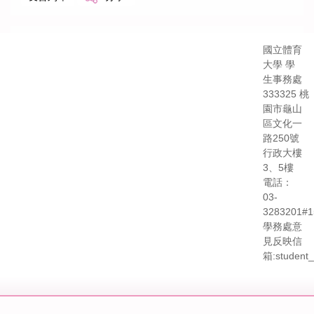
國立體育
大學 學
生事務處
333325 桃
園市龜山
區文化一
路250號
行政大樓
3、5樓
電話：
03-
3283201#1
學務處意
見反映信
箱:student_