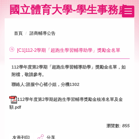
跳
國立體育大學-學生事務處
到
主
要
內
首頁
諮商輔導公告
容
區
[C1]112-2學期「超跑生學習輔導助學」獎勵金名單
112
學年度第2學期「超跑生學習輔導助學」獎勵金名單，如
附檔，敬請參考。
聯絡人:諮服中心褚小姐，分機1302
112學年度第2學期超跑生學習輔導獎勵金核准名單及金
額.pdf
瀏覽數:
855
友善列印
分享