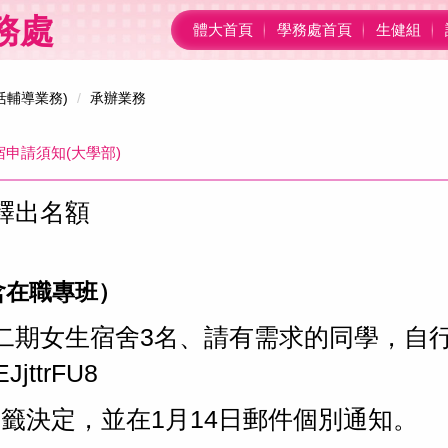
務處
體大首頁
學務處首頁
生健組
活輔導業務)
承辦業務
宿申請須知(大學部)
舍釋出名額
含在職專班）
二期女生宿舍3名、請有需求的同學，自
EJjttrFU8
籤決定，並在1月14日郵件個別通知。