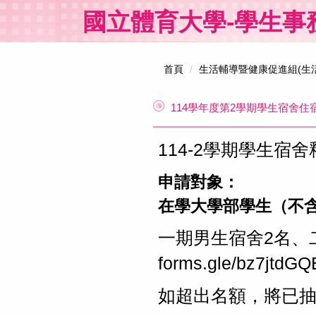
跳
國立體育大學-學生事
到
主
要
內
首頁
生活輔導暨健康促進組(生
容
區
114學年度第2學期學生宿舍住
114-2學期學生宿
申請對象：
在學大學部學生（不
一期男生宿舍2名、
forms.gle/bz7jtdGQ
如超出名額，將已抽