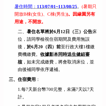
暑住時間：
113/07/01~113/08/25
。
(
暑期只
開
放B棟(女生)、C棟(男生)
)
。因緣園另有
用途，不開放。
二、
暑住名單將於6月12日（三）公告
床
位，
請同學檢視住宿期間及費用無誤
後，
於6月20（四）前
至行政大樓
1樓繳
費機繳費。
收據影本同時送生健組審
核
，如未完成繳費，
將會取消床位，並
由後補同學依序遞補。
三、住宿費用
：
1.
每7天新台幣700元整，未滿7天以7天
計。