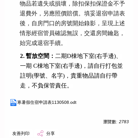
物品若遺失或損壞，
除扣保扣保證金不予
退費外，另應照價賠償。填妥退宿申請表
後，
自房門口的房號開始錄影，呈現上述
情形經宿管員確認無誤，
交還房間鑰匙，
始完成退宿手續。
2.
暫放空間：
二期D棟地下室(右手邊)、
一期 C棟地下室(右手邊)，請自行打包並
註明(學號、名字)，
貴重物品請自行帶
走，不負保管責任。
寒暑假住宿申請表1130508.odt
瀏覽數:
2783
友善列印
分享