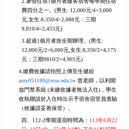
2.
暑假住宿1個月者繳各宿舍每學期住宿
費四分之一。(男生: 12,000元/4=3,000
元,女生:8,350/4=2,
088元：三期
9,810/4=2,453元)
3.
超過1個月者按全期辦理。(男生:
12,000元/2=6,000元,女生:8,350/2=4,
175
元；三期9810/2=4,905元)
4.
繳費收據請拍照上傳至生健組
amy051180@ntsu.
edu.tw
曾老師，以利開
放門禁系統 (未繳收據者無法入住)，
學生
收執聯請於入住時出示予宿舍宿管員查驗
（收據請妥善保管）。
四、
112-2
學期退宿時間為：
113
年6月22