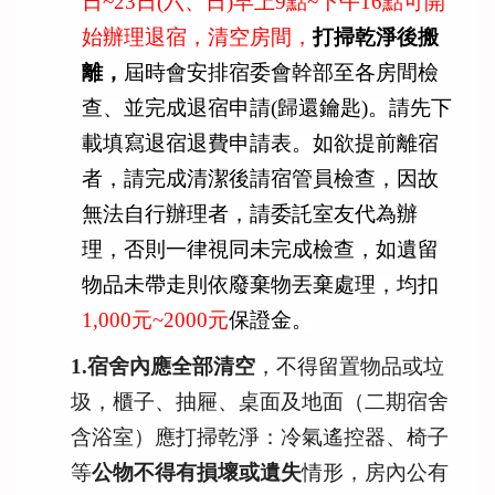
日~23日(六
、日)早上9點~下午16點可開
始辦理退宿，清空房間，
打掃乾淨
後搬
離，
屆時會安排宿委會幹部至各房間檢
查、並完成退宿申請(歸
還鑰匙)。請先下
載填寫退宿退費申請表。如欲提前離宿
者，
請完成清潔後請宿管員檢查，因故
無法自行辦理者，
請委託室友代為辦
理，否則一律視同未完成檢查，
如遺留
物品未帶走則依廢棄物丟棄處理，均扣
1,000
元~
2000元
保證金
。
1.
宿舍內應全部清空
，不得留置物品或垃
圾，櫃子、抽屜、
桌面及地面（二期宿舍
含浴室）應打掃乾淨：冷氣遙控器、椅子
等
公
物不得有損壞或遺失
情形，房內公有