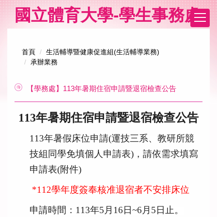
跳
國立體育大學-學生事務處
到
主
要
內
首頁
生活輔導暨健康促進組(生活輔導業務)
容
承辦業務
區
【學務處】113年暑期住宿申請暨退宿檢查公告
113
年暑期住宿申請暨退宿檢查公告
113
年暑假床位申請(運技三系、
教研所競
技組同學免填個人申請表)，請依需求填寫
申請表(附件)
*112
學年度簽奉核准退宿者不安排床位
申請時間：113年5月16日~6月5日止。